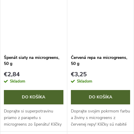
(B1, B2, B3, B12, A, E, C) a
zinok, fosfor, meď,...
minerálmi ako...
Špenát siaty na microgreens,
Červená repa na microgreens,
50 g
50 g
€2,84
€3,25
Skladom
Skladom
DO KOŠÍKA
DO KOŠÍKA
Doprajte si superpotravinu
Doprajte svojim pokrmom farbu
priamo z parapetu s
a živiny s microgreens z
microgreens zo špenátu! Klíčky
červenej repy! Klíčky sú nabité
sú nabité vitamínmi (B, C, D, E,
komplexom vitamínov (A, B1,