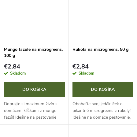
Mungo fazule na microgreens,
Rukola na microgreens, 50 g
100 g
€2,84
€2,84
Skladom
Skladom
DO KOŠÍKA
DO KOŠÍKA
Doprajte si maximum živín s
Obohaťte svoj jedálniček o
domácimi klíčkami z mungo
pikantné microgreens z rukoly!
fazúľ! Ideálne na pestovanie
Ideálne na domáce pestovanie,
microgreens. Výhonky sú
tieto klíčky sú nabité vitamínmi
nabité komplexom vitamínov
(A, C, F, B) a minerálmi ako