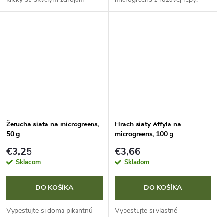
cenných mastných kyselín,
Klíčky sú plné vitamínov (A, B1,
vitamínu E a dôležitých
B2, B3, B5, B6, C) a minerálov
minerálov. Ideálne na domáce
ako vápnik, železo, horčík,
pestovanie. Balenie...
fosfor,...
Žerucha siata na microgreens,
Hrach siaty Affyla na
50 g
microgreens, 100 g
€3,25
€3,66
Skladom
Skladom
DO KOŠÍKA
DO KOŠÍKA
Vypestujte si doma pikantnú
Vypestujte si vlastné