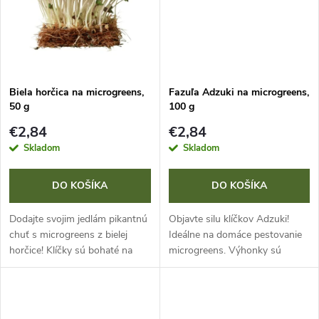
t
o
o
v
v
Biela horčica na microgreens,
Fazuľa Adzuki na microgreens,
50 g
100 g
€2,84
€2,84
Skladom
Skladom
DO KOŠÍKA
DO KOŠÍKA
Dodajte svojim jedlám pikantnú
Objavte silu klíčkov Adzuki!
chuť s microgreens z bielej
Ideálne na domáce pestovanie
horčice! Klíčky sú bohaté na
microgreens. Výhonky sú
uhľohydráty, vitamíny (A, B, C,
nabité ľahko stráviteľnými
E, K) a minerály ako vápnik,
bielkovinami, cennými
železo, draslík, horčík,...
minerálmi a komplexom
vitamínov (E, B2, B1,...