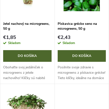
n
i
i
s
e
Jetel nachový na microgreens,
Pískavica grécke seno na
50 g
microgreens, 50 g
p
p
€1,85
€2,43
r
Skladom
Skladom
r
o
DO KOŠÍKA
DO KOŠÍKA
o
d
Obohaťte svoj jedálniček o
Posilnite svoje zdravie s
d
microgreens z jetele
microgreens z pískavice grécke!
nachového! Klíčky sú nabité
Tieto klíčky, ideálne na domáce
u
vitamínmi (A, B, C, E, K) a
pestovanie, sú nabité vitamínmi
u
minerálmi ako fosfor, železo,
(A, B, D, E) a minerálmi ako
k
kremík, draslík, horčík a vápnik.
vápnik, fosfor, draslík,...
k
Balenie...
t