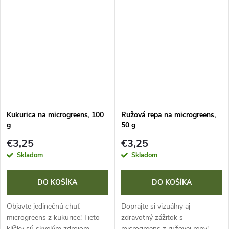
K) a minerálmi ako draslík,
B2, B3, B5, B6, C) a minerálmi
sodík, vápnik, horčík, fosfor,
ako vápnik, železo, horčík,...
meď,...
Kukurica na microgreens, 100
Ružová repa na microgreens,
g
50 g
€3,25
€3,25
Skladom
Skladom
DO KOŠÍKA
DO KOŠÍKA
Objavte jedinečnú chuť
Doprajte si vizuálny aj
microgreens z kukurice! Tieto
zdravotný zážitok s
klíčky sú skvelým zdrojom
microgreens z ružovej repy!