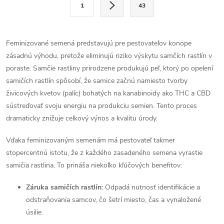
1
43
t
á
r
d
á
Feminizované semená predstavujú pre pestovateľov konope
a
n
zásadnú výhodu, pretože eliminujú riziko výskytu samčích rastlín v
k
poraste. Samčie rastliny prirodzene produkujú peľ, ktorý po opelení
c
o
samičích rastlín spôsobí, že samice začnú namiesto tvorby
i
živicových kvetov (palíc) bohatých na kanabinoidy ako THC a CBD
v
sústreďovať svoju energiu na produkciu semien. Tento proces
a
e
dramaticky znižuje celkový výnos a kvalitu úrody.
n
p
i
Vďaka feminizovaným semenám má pestovateľ takmer
e
r
stopercentnú istotu, že z každého zasadeného semena vyrastie
samičia rastlina. To prináša niekoľko kľúčových benefitov:
v
Záruka samičích rastlín:
Odpadá nutnosť identifikácie a
k
odstraňovania samcov, čo šetrí miesto, čas a vynaložené
úsilie.
y