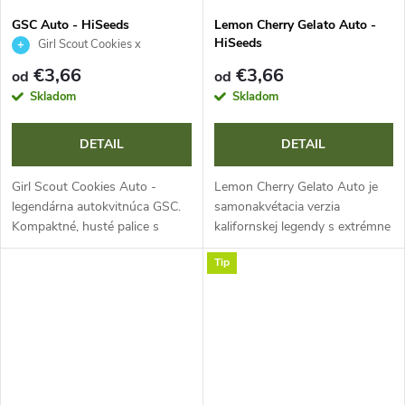
GSC Auto - HiSeeds
Lemon Cherry Gelato Auto -
HiSeeds
Girl Scout Cookies x
Ruderalis
€3,66
€3,66
od
od
Skladom
Skladom
DETAIL
DETAIL
Girl Scout Cookies Auto -
Lemon Cherry Gelato Auto je
legendárna autokvitnúca GSC.
samonakvétacia verzia
Kompaktné, husté palice s
kalifornskej legendy s extrémne
fialovými a oranžovými
vysokým THC (až 28,5 %).
Tip
odtieňmi. Sladké, dezertné
Ponúka bleskový životný cyklus
aróma čerstvých sušienok s
8-10 týždňov, štedré výnosy a
mätou a čokoládou....
komplexné...