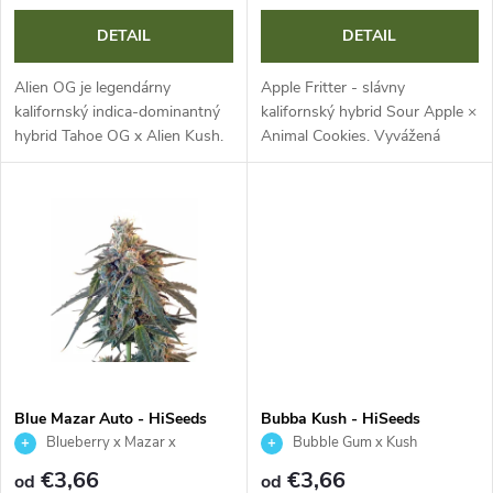
r
o
DETAIL
DETAIL
o
d
Alien OG je legendárny
Apple Fritter - slávny
d
kalifornský indica-dominantný
kalifornský hybrid Sour Apple ×
hybrid Tahoe OG x Alien Kush.
Animal Cookies. Vyvážená
u
Kompaktná, odolná rastlina s
genetika s vysokým výnosom a
u
hustými, živicovými palicami.
výrazným arómou po jablčnom
k
Zaujme zemitým a borovicovým
závine, karameli a pečive.
k
arómou...
Prémiová...
t
t
o
o
v
v
Blue Mazar Auto - HiSeeds
Bubba Kush - HiSeeds
Blueberry x Mazar x
Bubble Gum x Kush
Ruderalis
€3,66
€3,66
od
od