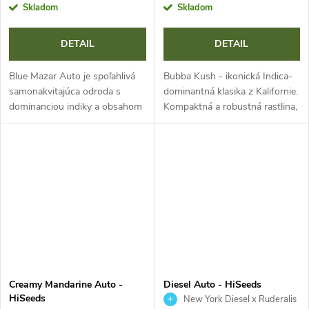
Skladom
Skladom
DETAIL
DETAIL
Blue Mazar Auto je spoľahlivá
Bubba Kush - ikonická Indica-
samonakvitajúca odroda s
dominantná klasika z Kalifornie.
dominanciou indiky a obsahom
Kompaktná a robustná rastlina,
THC až 23 %. Vďaka rýchlemu
husté živicové palice s fialovými
životnému cyklu 9-10 týždňov
odtieňmi, rýchle kvitnutie a
a kompaktnej výške ponúka
vysoké výnosy. Zemité...
masívne...
Creamy Mandarine Auto -
Diesel Auto - HiSeeds
HiSeeds
New York Diesel x Ruderalis