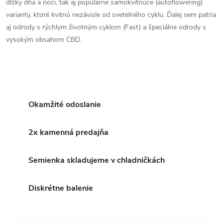
dĺžky dňa a noci, tak aj populárne samokvitnúce (autoflowering)
varianty, ktoré kvitnú nezávisle od svetelného cyklu. Ďalej sem patria
aj odrody s rýchlym životným cyklom (Fast) a špeciálne odrody s
vysokým obsahom CBD.
Okamžité odoslanie
2x kamenná predajňa
Semienka skladujeme v chladničkách
Diskrétne balenie