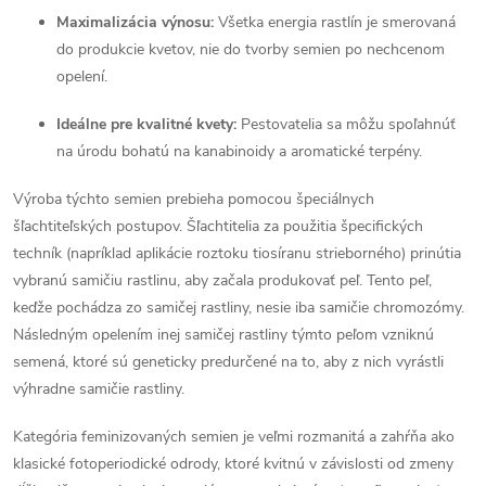
v
Maximalizácia výnosu:
Všetka energia rastlín je smerovaná
do produkcie kvetov, nie do tvorby semien po nechcenom
ý
opelení.
p
Ideálne pre kvalitné kvety:
Pestovatelia sa môžu spoľahnúť
i
na úrodu bohatú na kanabinoidy a aromatické terpény.
s
Výroba týchto semien prebieha pomocou špeciálnych
šľachtiteľských postupov. Šľachtitelia za použitia špecifických
u
techník (napríklad aplikácie roztoku tiosíranu strieborného) prinútia
vybranú samičiu rastlinu, aby začala produkovať peľ. Tento peľ,
keďže pochádza zo samičej rastliny, nesie iba samičie chromozómy.
Následným opelením inej samičej rastliny týmto peľom vzniknú
semená, ktoré sú geneticky predurčené na to, aby z nich vyrástli
výhradne samičie rastliny.
Kategória feminizovaných semien je veľmi rozmanitá a zahŕňa ako
klasické fotoperiodické odrody, ktoré kvitnú v závislosti od zmeny