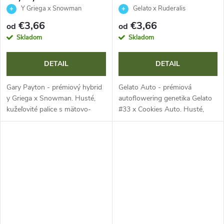
Y Griega x Snowman
Gelato x Ruderalis
€3,66
€3,66
od
od
Skladom
Skladom
DETAIL
DETAIL
Gary Payton - prémiový hybrid
Gelato Auto - prémiová
y Griega x Snowman. Husté,
autoflowering genetika Gelato
kužeľovité palice s mätovo-
#33 x Cookies Auto. Husté,
zelenými a fialovými odtieňmi,
živicové palice s fialovými
trblietavými trichómami,
odtieňmi a oranžovými
komplexnou plynovou,
piestikmi. Komplexné sladké,
korenistou a...
krémové aróma s...