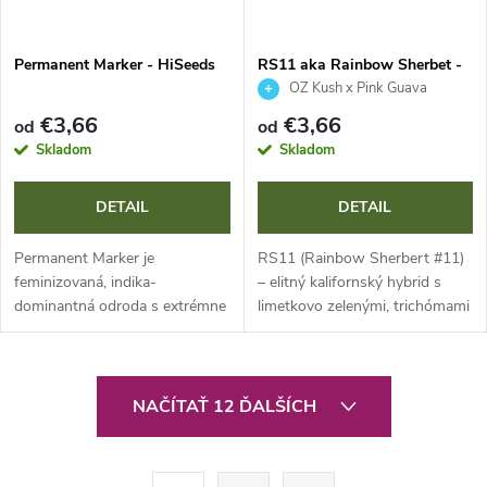
Permanent Marker - HiSeeds
RS11 aka Rainbow Sherbet -
HiSeeds
OZ Kush x Pink Guava
€3,66
€3,66
od
od
Skladom
Skladom
DETAIL
DETAIL
Permanent Marker je
RS11 (Rainbow Sherbert #11)
feminizovaná, indika-
– elitný kalifornský hybrid s
dominantná odroda s extrémne
limetkovo zelenými, trichómami
vysokým obsahom THC (až 30
pokrytými kvetmi. Komplexné
%). Ponúka robustný rast,
aróma sladkého sherbetu,
skvelé výnosy a úplne unikátny
citrusov, borovice a palivových...
O
terpenový profil, ktorý...
NAČÍTAŤ 12 ĎALŠÍCH
v
l
S