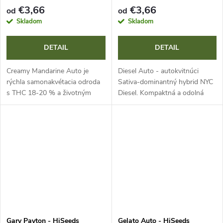
€3,66
€3,66
od
od
Skladom
Skladom
DETAIL
DETAIL
Creamy Mandarine Auto je
Diesel Auto - autokvitnúci
rýchla samonakvétacia odroda
Sativa-dominantný hybrid NYC
s THC 18-20 % a životným
Diesel. Kompaktná a odolná
cyklom iba 9 týždňov. Zaujme
rastlina s hustými, trblietavými
štedrými výnosmi a
palicami, ikonické dieselové
intenzívnym, sladkým arómou
aróma s citrusovými podtónmi
pripomínajúcim zrelé...
a...
Gary Payton - HiSeeds
Gelato Auto - HiSeeds