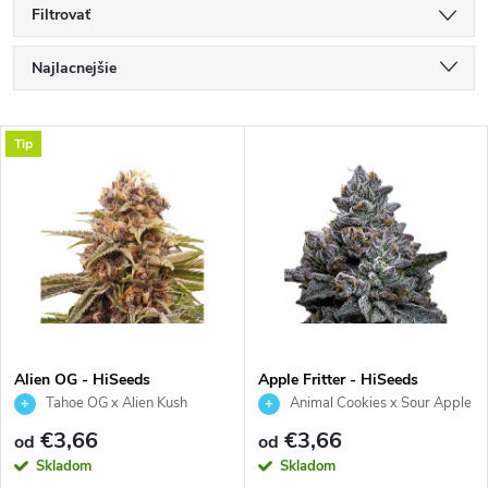
Filtrovať
R
Najlacnejšie
a
Najdrahšie
V
Tip
Najpredávanejšie
d
ý
Abecedne
e
p
n
i
i
s
e
Alien OG - HiSeeds
Apple Fritter - HiSeeds
Tahoe OG x Alien Kush
Animal Cookies x Sour Apple
p
p
€3,66
€3,66
od
od
r
Skladom
Skladom