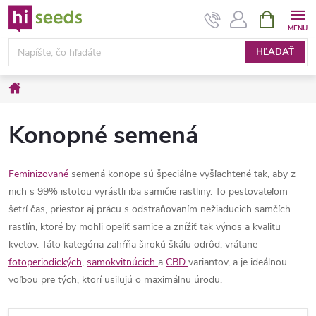
Prejsť
NÁKUPN
KOŠÍK
na
obsah
HĽADAŤ
Domov
Konopné semená
Feminizované
semená konope sú špeciálne vyšľachtené tak, aby z
nich s 99% istotou vyrástli iba samičie rastliny. To pestovateľom
šetrí čas, priestor aj prácu s odstraňovaním nežiaducich samčích
rastlín, ktoré by mohli opeliť samice a znížiť tak výnos a kvalitu
kvetov. Táto kategória zahŕňa širokú škálu odrôd, vrátane
fotoperiodických
,
samokvitnúcich
a
CBD
variantov, a je ideálnou
voľbou pre tých, ktorí usilujú o maximálnu úrodu.