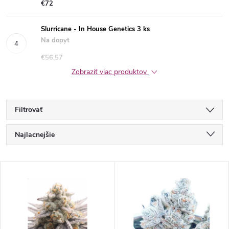
€72
Slurricane - In House Genetics 3 ks
Na dopyt
€56,57
Zobraziť viac produktov
Filtrovať
R
Najlacnejšie
a
Najdrahšie
V
Najpredávanejšie
d
ý
Abecedne
e
p