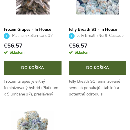
n
i
i
s
e
Frozen Grapes - In House
Jelly Breath S1 - In House
Genetics 3 ks
Genetics 3 ks
Platinum x Slurricane #7
Jelly Breath (North Cascade
p
cut) x Jelly Breath
p
€56,57
€56,57
r
Skladom
Skladom
r
o
DO KOŠÍKA
DO KOŠÍKA
o
d
Frozen Grapes je elitný
Jelly Breath S1 feminizované
d
feminizovaný hybrid (Platinum
semená ponúkajú stabilnú a
x Slurricane #7), preslávený
potentnú odrodu s
u
dychberúcou produkciou živice.
dominantnou Indikou, pýšiacu
u
Jeho kvety majú "zmrznutý"
sa hustými kvetmi s bohatou
k
vzhľad a terpenový profil plný...
živicou a jedinečným
k
terpenovým profilom...
t