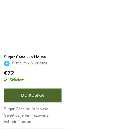
Slurricane #7 prináša husté,
produkciou živice, hustými
živicou pokryté kvety s...
kvetmi a komplexným...
Sugar Cane - In House
Genetics 3 ks
Platinum x Slurricane
€72
Skladom
DO KOŠÍKA
Sugar Cane od In House
Genetics je feminizovaná
hybridná odroda s
dominantnou Indikou,