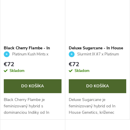
Black Cherry Flambe - In
Deluxe Sugarcane - In House
House Genetics 3 ks
Genetics 3 ks
Platinum Kush Mints x
Slurmint IX #7 x Platinum
Slurricane #7
€72
€72
Skladom
Skladom
DO KOŠÍKA
DO KOŠÍKA
Black Cherry Flambe je
Deluxe Sugarcane je
feminizovaný hybrid s
feminizovaný hybrid od In
dominanciou Indiky od In
House Genetics, kríženec
House Genetics. Kombinácia
Slurmint IX #7 a Platinum.
Platinum Kush Mints a
Vyznačuje sa extrémnou