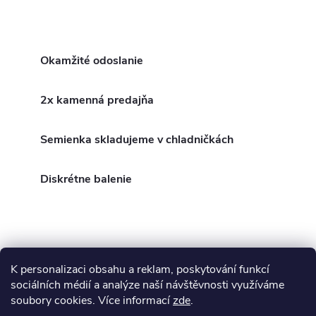
vzniknutá krížením Platinum a
Slurricane. Táto odroda sa pýši
O
mimoriadnou produkciou...
v
Okamžité odoslanie
l
2x kamenná predajňa
á
Semienka skladujeme v chladničkách
d
a
Diskrétne balenie
c
i
e
K personalizaci obsahu a reklam, poskytování funkcí
Z
sociálních médií a analýze naší návštěvnosti využíváme
p
soubory cookies. Více informací
zde
.
Blog