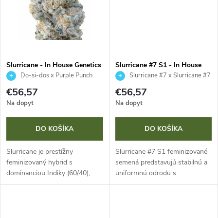
t
o
o
v
v
Slurricane - In House Genetics
Slurricane #7 S1 - In House
3 ks
Genetics 3 ks
Do-si-dos x Purple Punch
Slurricane #7 x Slurricane #7
€56,57
€56,57
Na dopyt
Na dopyt
DO KOŠÍKA
DO KOŠÍKA
Slurricane je prestížny
Slurricane #7 S1 feminizované
feminizovaný hybrid s
semená predstavujú stabilnú a
dominanciou Indiky (60/40),
uniformnú odrodu s
kríženec Do-Si-Dos a Purple
dominanciou Indiky (70 %
Punch. Vyniká produkciou
Indica / 30 % Sativa), ktorá sa
živice, hustými fialovými kvetmi
pýši bohatou produkciou živice
a komplexným...
a úžasnými...