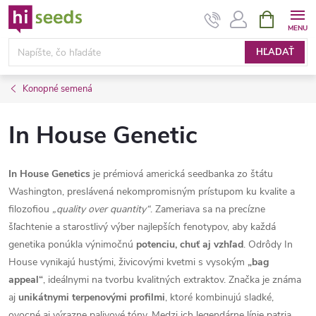
Prejsť
NÁKUPN
KOŠÍK
na
obsah
HĽADAŤ
Konopné semená
In House Genetic
In House Genetics
je prémiová americká seedbanka zo štátu
Washington, preslávená nekompromisným prístupom ku kvalite a
filozofiou
„quality over quantity“
. Zameriava sa na precízne
šľachtenie a starostlivý výber najlepších fenotypov, aby každá
genetika ponúkla výnimočnú
potenciu, chuť aj vzhľad
. Odrôdy In
House vynikajú hustými, živicovými kvetmi s vysokým
„bag
appeal“
, ideálnymi na tvorbu kvalitných extraktov. Značka je známa
aj
unikátnymi terpenovými profilmi
, ktoré kombinujú sladké,
ovocné aj výrazne palivové tóny. Medzi ich legendárne línie patria