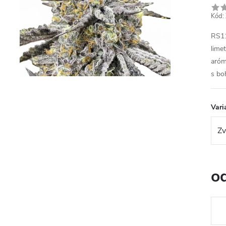
Kód:
RS11
lime
aróm
s bo
Vari
o
Jedn
cena