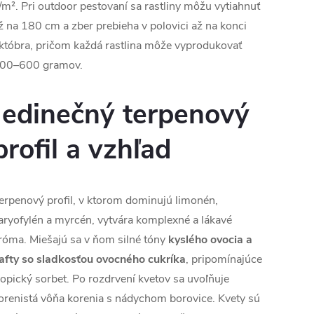
/m². Pri outdoor pestovaní sa rastliny môžu vytiahnuť
ž na 180 cm a zber prebieha v polovici až na konci
któbra, pričom každá rastlina môže vyprodukovať
00–600 gramov.
Jedinečný terpenový
profil a vzhľad
erpenový profil, v ktorom dominujú limonén,
aryofylén a myrcén, vytvára komplexné a lákavé
róma. Miešajú sa v ňom silné tóny
kyslého ovocia a
afty so sladkosťou ovocného cukríka
, pripomínajúce
ropický sorbet. Po rozdrvení kvetov sa uvoľňuje
orenistá vôňa korenia s nádychom borovice. Kvety sú