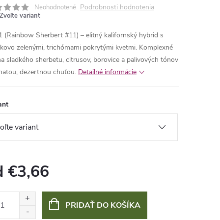
Podrobnosti hodnotenia
Neohodnotené
Zvoľte variant
 (Rainbow Sherbert #11) – elitný kalifornský hybrid s
tkovo zelenými, trichómami pokrytými kvetmi. Komplexné
a sladkého sherbetu, citrusov, borovice a palivových tónov
hatou, dezertnou chuťou.
Detailné informácie
ant
d
€3,66
otková
:
PRIDAŤ DO KOŠÍKA