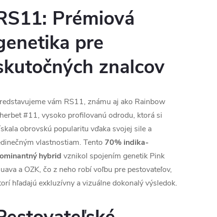
RS11: Prémiová
genetika pre
skutočných znalcov
redstavujeme vám RS11, známu aj ako Rainbow
herbet #11, vysoko profilovanú odrodu, ktorá si
ískala obrovskú popularitu vďaka svojej sile a
edinečným vlastnostiam. Tento
70% indika-
ominantný hybrid
vznikol spojením genetik Pink
uava a OZK, čo z neho robí voľbu pre pestovateľov,
torí hľadajú exkluzívny a vizuálne dokonalý výsledok.