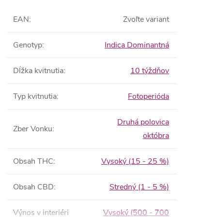
EAN
:
Zvoľte variant
Genotyp
:
Indica Dominantná
Dĺžka kvitnutia
:
10 týždňov
Typ kvitnutia
:
Fotoperióda
Druhá polovica
Zber Vonku
:
októbra
Obsah THC
:
Vysoký (15 - 25 %)
Obsah CBD
:
Stredný (1 - 5 %)
Výnos v interiéri
Vysoký (500 - 700