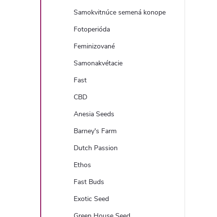
n
Samokvitnúce semená konope
ý
Fotoperióda
Feminizované
p
Samonakvétacie
a
Fast
CBD
n
Anesia Seeds
e
Barney's Farm
Dutch Passion
l
Ethos
Fast Buds
Exotic Seed
Green House Seed