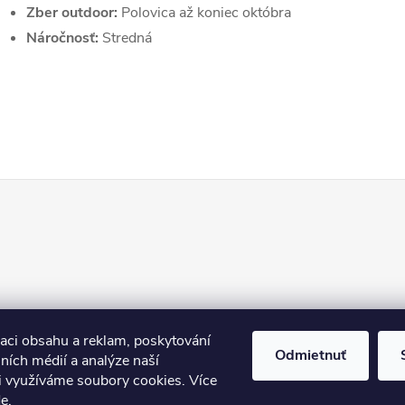
Zber outdoor:
Polovica až koniec októbra
Náročnosť:
Stredná
zaci obsahu a reklam, poskytování
Odmietnuť
lních médií a analýze naší
i využíváme soubory cookies. Více
de
.