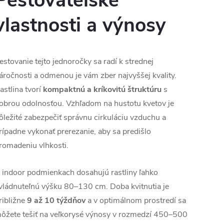
Pestovateľské
vlastnosti a výnosy
estovanie tejto jednoročky sa radí k strednej
áročnosti a odmenou je vám zber najvyššej kvality.
astlina tvorí
kompaktnú a kríkovitú štruktúru
s
obrou odolnosťou. Vzhľadom na hustotu kvetov je
ôležité zabezpečiť správnu cirkuláciu vzduchu a
rípadne vykonať prerezanie, aby sa predišlo
romadeniu vlhkosti.
 indoor podmienkach dosahujú rastliny ľahko
vládnuteľnú výšku 80–130 cm. Doba kvitnutia je
ribližne
9 až 10 týždňov
a v optimálnom prostredí sa
ôžete tešiť na veľkorysé výnosy v rozmedzí 450–500