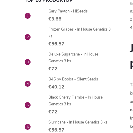
TOP 10 PRODUKTOV
g
a
Gary Payton - HiSeeds
€3,66
o
4
Frozen Grapes - In House Genetics 3
ks
€56,57
Deluxe Sugarcane - In House
Genetics 3 ks
€72
B45 by Booba - Silent Seeds
T
€40,12
k
Black Cherry Flambe - In House
a
Genetics 3 ks
n
€72
t
Slurricane - In House Genetics 3 ks
k
€56,57