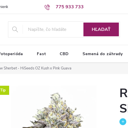
775 933 733
mienky
Podmienky ochrany osobných údajov
HĽADAŤ
Fotoperióda
Fast
CBD
Semená do záhrady
w Sherbet - HiSeeds
OZ Kush x Pink Guava
R
Tip
S