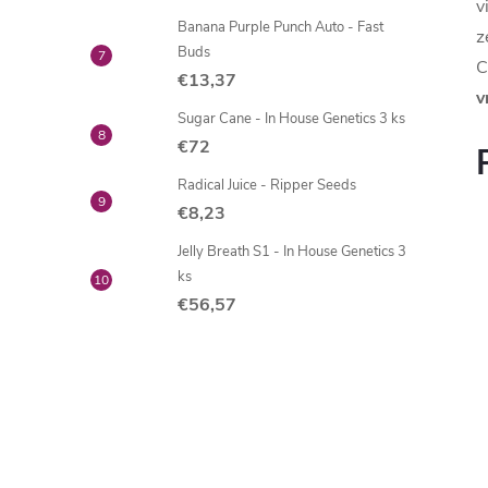
v
Banana Purple Punch Auto - Fast
z
Buds
C
€13,37
v
Sugar Cane - In House Genetics 3 ks
€72
Radical Juice - Ripper Seeds
€8,23
Jelly Breath S1 - In House Genetics 3
ks
€56,57