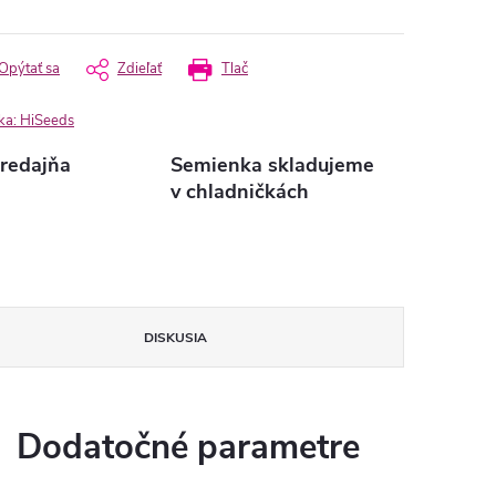
Opýtať sa
Zdieľať
Tlač
ka:
HiSeeds
redajňa
Semienka skladujeme
v chladničkách
DISKUSIA
Dodatočné parametre