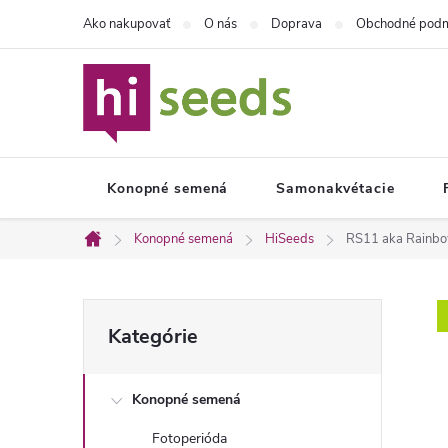
Prejsť
Ako nakupovať
O nás
Doprava
Obchodné pod
na
obsah
Konopné semená
Samonakvétacie
Konopné semená
HiSeeds
RS11 aka Rainbo
Domov
B
Preskočiť
Kategórie
kategórie
o
Konopné semená
č
Fotoperióda