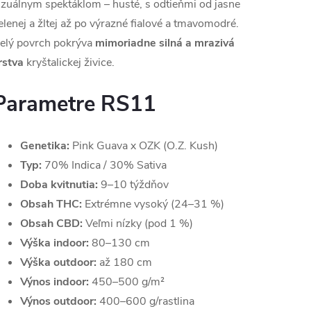
izuálnym spektáklom – husté, s odtieňmi od jasne
elenej a žltej až po výrazné fialové a tmavomodré.
elý povrch pokrýva
mimoriadne silná a mrazivá
rstva
kryštalickej živice.
Parametre RS11
Genetika:
Pink Guava x OZK (O.Z. Kush)
Typ:
70% Indica / 30% Sativa
Doba kvitnutia:
9–10 týždňov
Obsah THC:
Extrémne vysoký (24–31 %)
Obsah CBD:
Veľmi nízky (pod 1 %)
Výška indoor:
80–130 cm
Výška outdoor:
až 180 cm
Výnos indoor:
450–500 g/m²
Výnos outdoor:
400–600 g/rastlina