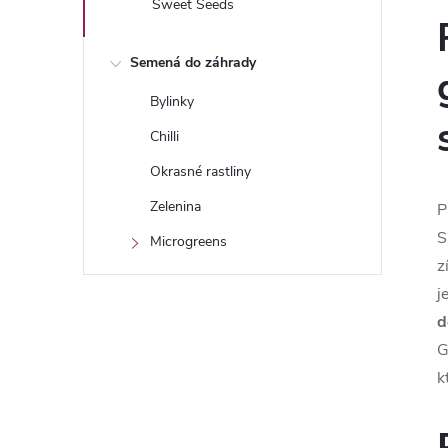
Sweet Seeds
Semená do záhrady
Bylinky
Chilli
Okrasné rastliny
Zelenina
P
S
Microgreens
z
j
d
G
k