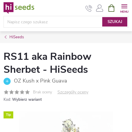
Przejść
KOSZYK
do
treści
SZUKAJ
HiSeeds
RS11 aka Rainbow
Sherbet - HiSeeds
OZ Kush x Pink Guava
Szczegóły oceny
Brak oceny
Kod:
Wybierz wariant
Tip