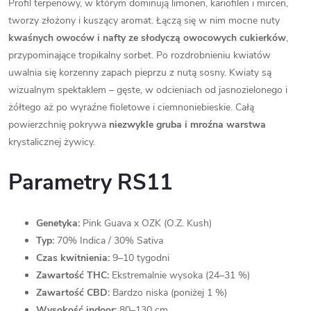
Profil terpenowy, w którym dominują limonen, kariofilen i mircen,
tworzy złożony i kuszący aromat. Łączą się w nim mocne nuty
kwaśnych owoców i nafty ze słodyczą owocowych cukierków
,
przypominające tropikalny sorbet. Po rozdrobnieniu kwiatów
uwalnia się korzenny zapach pieprzu z nutą sosny. Kwiaty są
wizualnym spektaklem – gęste, w odcieniach od jasnozielonego i
żółtego aż po wyraźne fioletowe i ciemnoniebieskie. Całą
powierzchnię pokrywa
niezwykle gruba i mroźna warstwa
krystalicznej żywicy.
Parametry RS11
Genetyka:
Pink Guava x OZK (O.Z. Kush)
Typ:
70% Indica / 30% Sativa
Czas kwitnienia:
9–10 tygodni
Zawartość THC:
Ekstremalnie wysoka (24–31 %)
Zawartość CBD:
Bardzo niska (poniżej 1 %)
Wysokość indoor:
80–130 cm