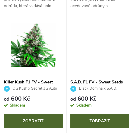
u
odrůda, která vzdává hold
oceňované odrůdy s
u
klasické Skunk genetice. S
dominantní složkou indica.
k
dobou květu jen 6-7 týdnů a
Zkrácený cyklus květu na 6-7
k
obsahem THC až 23 % je
týdnů a vysoké výnosy jsou
t
ideální pro...
ideální pro pěstitele, kteří...
t
ů
ů
Killer Kush F1 FV - Sweet
S.A.D. F1 FV - Sweet Seeds
Seeds
OG Kush x Secret 3G Auto
Black Domina x S.A.D.
(Sweet Afghani Delicious) Auto
600 Kč
600 Kč
od
od
Skladem
Skladem
ZOBRAZIT
ZOBRAZIT