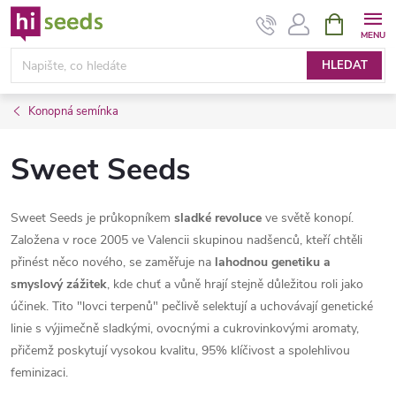
Přejít
NÁKUPNÍ
KOŠÍK
na
obsah
HLEDAT
Konopná semínka
Sweet Seeds
Sweet Seeds je průkopníkem
sladké revoluce
ve světě konopí.
Založena v roce 2005 ve Valencii skupinou nadšenců, kteří chtěli
přinést něco nového, se zaměřuje na
lahodnou genetiku a
smyslový zážitek
, kde chuť a vůně hrají stejně důležitou roli jako
účinek. Tito "lovci terpenů" pečlivě selektují a uchovávají genetické
linie s výjimečně sladkými, ovocnými a cukrovinkovými aromaty,
přičemž poskytují vysokou kvalitu, 95% klíčivost a spolehlivou
feminizaci.