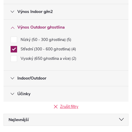
Výnos Indoor g/m2
Výnos Outdoor g/rostlina
Nízký (50 - 300 g/rostlina)
5
Střední (300 - 600 g/rostlina)
4
Vysoký (650 g/rostlina a více)
2
Indoor/Outdoor
Účinky
Zrušit filtry
Ř
Nejlevnější
Nejdražší