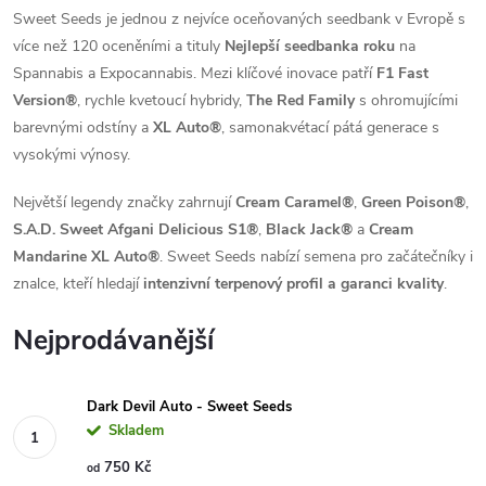
Sweet Seeds je jednou z nejvíce oceňovaných seedbank v Evropě s
více než 120 oceněními a tituly
Nejlepší seedbanka roku
na
Spannabis a Expocannabis. Mezi klíčové inovace patří
F1 Fast
Version®
, rychle kvetoucí hybridy,
The Red Family
s ohromujícími
barevnými odstíny a
XL Auto®
, samonakvétací pátá generace s
vysokými výnosy.
Největší legendy značky zahrnují
Cream Caramel®
,
Green Poison®
,
S.A.D. Sweet Afgani Delicious S1®
,
Black Jack®
a
Cream
Mandarine XL Auto®
. Sweet Seeds nabízí semena pro začátečníky i
znalce, kteří hledají
intenzivní terpenový profil a garanci kvality
.
Nejprodávanější
Dark Devil Auto - Sweet Seeds
Skladem
750 Kč
od