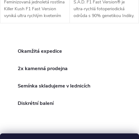
Feminizovaná jednoletá rostlina
S.A.D. F1 Fast Version® je
Killer Kush F1 Fast Version
ultra-rychlá fotoperiodická
vyniká ultra rychlým kvetením
odrůda s 90% genetikou Indiky.
za pouhých 7 týdnů. Tento
S dobou květu 6-7 týdnů a
hybrid s dominancí indiky nabízí
obsahem THC až 22 % je to
bohatý výnos až 600 g/m² a...
jistota pro bohatou sklizeň
O
hustých...
v
Okamžitá expedice
l
2x kamenná prodejna
á
Semínka skladujeme v lednicích
d
a
Diskrétní balení
c
í