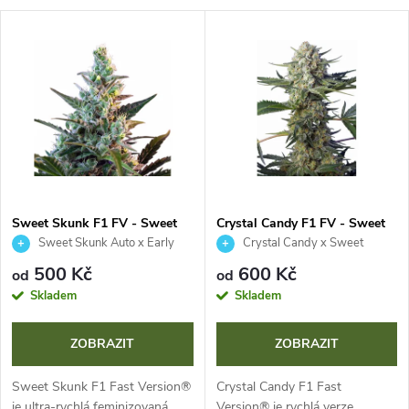
a
V
Nejprodávanější
z
ý
Abecedně
e
p
n
i
í
s
p
Sweet Skunk F1 FV - Sweet
Crystal Candy F1 FV - Sweet
Seeds
Seeds
Sweet Skunk Auto x Early
Crystal Candy x Sweet
p
Skunk
Special Auto
r
500 Kč
600 Kč
od
od
r
Skladem
Skladem
o
o
ZOBRAZIT
ZOBRAZIT
d
d
Sweet Skunk F1 Fast Version®
Crystal Candy F1 Fast
je ultra-rychlá feminizovaná
Version® je rychlá verze