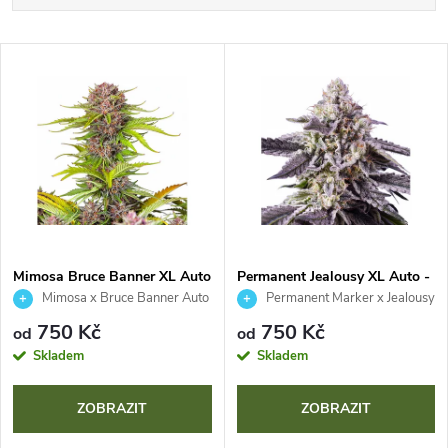
a
Nejdražší
V
Nejprodávanější
z
ý
Abecedně
e
p
n
i
í
s
p
Mimosa Bruce Banner XL Auto
Permanent Jealousy XL Auto -
- Sweet Seeds
Sweet Seeds
Mimosa x Bruce Banner Auto
Permanent Marker x Jealousy
p
Z XL Auto
r
750 Kč
750 Kč
od
od
r
Skladem
Skladem
o
o
ZOBRAZIT
ZOBRAZIT
d