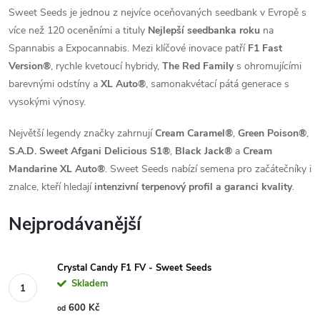
Sweet Seeds je jednou z nejvíce oceňovaných seedbank v Evropě s
více než 120 oceněními a tituly
Nejlepší seedbanka roku
na
Spannabis a Expocannabis. Mezi klíčové inovace patří
F1 Fast
Version®
, rychle kvetoucí hybridy,
The Red Family
s ohromujícími
barevnými odstíny a
XL Auto®
, samonakvétací pátá generace s
vysokými výnosy.
Největší legendy značky zahrnují
Cream Caramel®
,
Green Poison®
,
S.A.D. Sweet Afgani Delicious S1®
,
Black Jack®
a
Cream
Mandarine XL Auto®
. Sweet Seeds nabízí semena pro začátečníky i
znalce, kteří hledají
intenzivní terpenový profil a garanci kvality
.
Nejprodávanější
Crystal Candy F1 FV - Sweet Seeds
Skladem
600 Kč
od