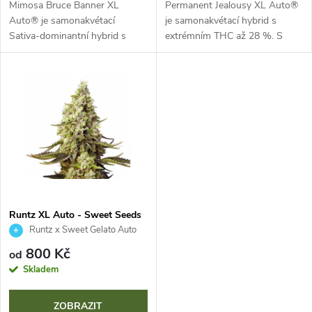
d
Mimosa Bruce Banner XL
Permanent Jealousy XL Auto®
u
Auto® je samonakvétací
je samonakvétací hybrid s
Sativa-dominantní hybrid s
extrémním THC až 28 %. S
u
extrémním obsahem THC až 26
životním cyklem pouhých 8
k
%. Za pouhých 8 týdnů nabízí
týdnů a XL výnosy nabízí
k
XL výnosy a jedinečné aroma
komplexní ovocné a kořeněné
t
mandarinek, jahod a...
aroma. Ideální pro...
t
ů
ů
Runtz XL Auto - Sweet Seeds
Runtz x Sweet Gelato Auto
800 Kč
od
Skladem
ZOBRAZIT