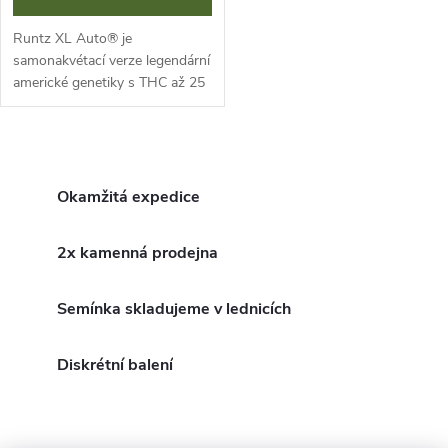
Runtz XL Auto® je
samonakvétací verze legendární
americké genetiky s THC až 25
%. Tento vyvážený hybrid
nabízí XL sklizeň za pouhých 8
týdnů a ohromí vás intenzivním,
O
sladce...
v
Okamžitá expedice
l
2x kamenná prodejna
á
Semínka skladujeme v lednicích
d
a
Diskrétní balení
c
í