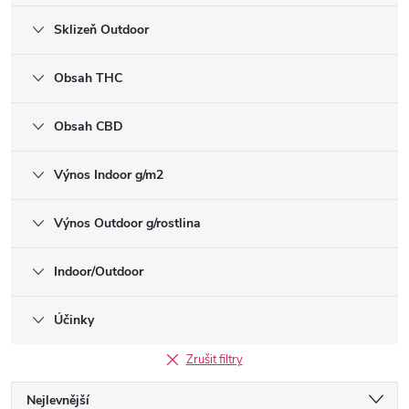
Sklizeň Outdoor
Obsah THC
Obsah CBD
Výnos Indoor g/m2
Výnos Outdoor g/rostlina
Indoor/Outdoor
Účinky
Zrušit filtry
Ř
Nejlevnější