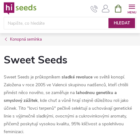
Přejít
NÁKUPNÍ
KOŠÍK
na
obsah
HLEDAT
Konopná semínka
Sweet Seeds
Sweet Seeds je průkopníkem
sladké revoluce
ve světě konopí.
Založena v roce 2005 ve Valencii skupinou nadšenců, kteří chtěli
přinést něco nového, se zaměřuje na
lahodnou genetiku a
smyslový zážitek
, kde chuť a vůně hrají stejně důležitou roli jako
účinek. Tito "lovci terpenů" pečlivě selektují a uchovávají genetické
linie s výjimečně sladkými, ovocnými a cukrovinkovými aromaty,
přičemž poskytují vysokou kvalitu, 95% klíčivost a spolehlivou
feminizaci.