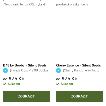
75–85 dní. Tento XXL hybrid
produkcí pryskyřice. S
vznikl spojením elitních US
bleskovým květem 58–63 dní a
genetik Alien OG a Mendo
XXL výnosy přináší masivní
Breath a přináší masivní sklizeň.
sklizeň. Vyniká intenzivním a
Vyniká...
pronikavým...
B45 by Booba - Silent Seeds
Cherry Essence - Silent Seeds
(Florida OG x Pre'98 Bubba
(Cherry Pie x Cherry AK) x
Kush) x Orange Punch #66
Animal Face Mints
975 Kč
975 Kč
od
od
Skladem
Skladem
ZOBRAZIT
ZOBRAZIT