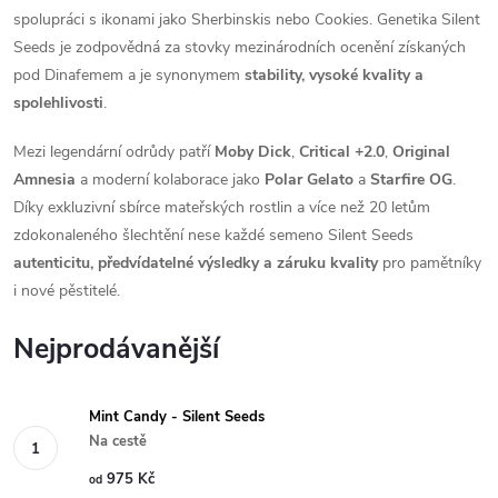
spolupráci s ikonami jako Sherbinskis nebo Cookies. Genetika Silent
Seeds je zodpovědná za stovky mezinárodních ocenění získaných
pod Dinafemem a je synonymem
stability, vysoké kvality a
spolehlivosti
.
Mezi legendární odrůdy patří
Moby Dick
,
Critical +2.0
,
Original
Amnesia
a moderní kolaborace jako
Polar Gelato
a
Starfire OG
.
Díky exkluzivní sbírce mateřských rostlin a více než 20 letům
zdokonaleného šlechtění nese každé semeno Silent Seeds
autenticitu, předvídatelné výsledky a záruku kvality
pro pamětníky
i nové pěstitelé.
Nejprodávanější
Mint Candy - Silent Seeds
Na cestě
975 Kč
od