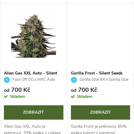
u
cyklem 70–80 dní přináší XXL
kompaktní vzrůst nabízí XXL
k
sklizeň a neuvěřitelně intenzivní
sklizeň a jedinečný terpenový
k
terpenový profil Skunku,...
profil připomínající luxusní...
t
t
ů
ů
Alien Gas XXL Auto - Silent
Gorilla Frost - Silent Seeds
Seeds
Face Off OG x MAC Auto
Gorilla Glue #4 x Gorilla Glue
#5
700 Kč
700 Kč
od
od
Skladem
Skladem
ZOBRAZIT
ZOBRAZIT
Alien Gas XXL Auto je
Gorilla Frost je prémiový, 65%
prémiová, 70% indika s cyklem
indika hybrid s extrémní