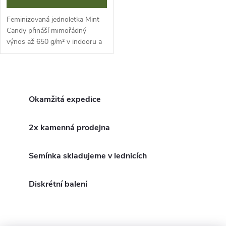
Feminizovaná jednoletka Mint
Candy přináší mimořádný
výnos až 650 g/m² v indooru a
podmanivý mátovo-sušenkový
terpenový profil. Tato genetika
s vysokým obsahem THC (26-
O
29 %) a...
v
Okamžitá expedice
l
2x kamenná prodejna
á
Semínka skladujeme v lednicích
d
a
Diskrétní balení
c
í