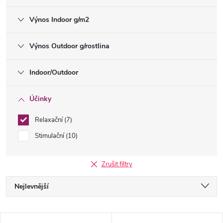
Výnos Indoor g/m2
Výnos Outdoor g/rostlina
Indoor/Outdoor
Účinky
Relaxační
7
Stimulační
10
Zrušit filtry
Ř
Nejlevnější
a
Nejdražší