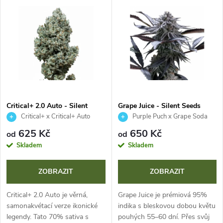
V
Nejprodávanější
z
ý
Abecedně
e
p
n
i
í
s
p
Critical+ 2.0 Auto - Silent
Grape Juice - Silent Seeds
Seeds
Critical+ x Critical+ Auto
Purple Puch x Grape Soda
p
r
625 Kč
650 Kč
od
od
r
Skladem
Skladem
o
o
ZOBRAZIT
ZOBRAZIT
d
d
Critical+ 2.0 Auto je věrná,
Grape Juice je prémiová 95%
u
samonakvétací verze ikonické
indika s bleskovou dobou květu
legendy. Tato 70% sativa s
pouhých 55–60 dní. Přes svůj