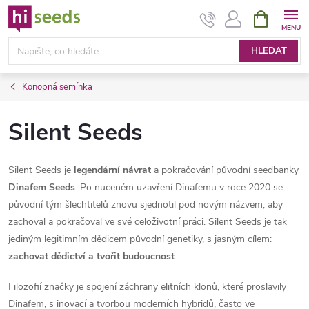
Přejít
NÁKUPNÍ
KOŠÍK
na
obsah
HLEDAT
Konopná semínka
Silent Seeds
Silent Seeds je
legendární návrat
a pokračování původní seedbanky
Dinafem Seeds
. Po nuceném uzavření Dinafemu v roce 2020 se
původní tým šlechtitelů znovu sjednotil pod novým názvem, aby
zachoval a pokračoval ve své celoživotní práci. Silent Seeds je tak
jediným legitimním dědicem původní genetiky, s jasným cílem:
zachovat dědictví a tvořit budoucnost
.
Filozofií značky je spojení záchrany elitních klonů, které proslavily
Dinafem, s inovací a tvorbou moderních hybridů, často ve