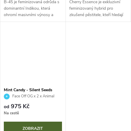
B-45 je feminizovaná odrůda s
Cherry Essence je exkluzivní
dominantní Indikou, která
feminizovaný hybrid pro
ohromí masivními výnosy a
zkušené pěstitele, kteří hledají
extrémně vysokým obsahem
jedinečnost a maximální kvalitu.
THC (30-32 %). Díky své
S obsahem THC až 30 % a
robustní struktuře a odolnosti
komplexním terpenovým
je ideální...
profilem...
Mint Candy - Silent Seeds
Face Off OG x 2 x Animal
Face Mints
975 Kč
od
Na cestě
ZOBRAZIT