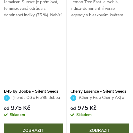
Jamaican Sunset je prémiová,
Lemon Tree Fast je rychlá,
feminizovaná odrůda s
indica-dominantní verze
dominancí indiky (75 %). Nabízí
legendy s bleskovým květem
velmi vysoký obsah THC (25-
50–55 dní. Nabízí XXL výnosy
28 %), štědré výnosy a bohatou
až 1300 g na rostlinu a
produkci pryskyřice, což ji činí...
intenzivní terpenový profil
čerstvého citronu,...
B45 by Booba - Silent Seeds
Cherry Essence - Silent Seeds
(Florida OG x Pre'98 Bubba
(Cherry Pie x Cherry AK) x
Kush) x Orange Punch #66
Animal Face Mints
975 Kč
975 Kč
od
od
Skladem
Skladem
ZOBRAZIT
ZOBRAZIT