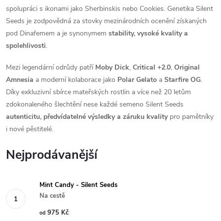
spolupráci s ikonami jako Sherbinskis nebo Cookies. Genetika Silent
Seeds je zodpovědná za stovky mezinárodních ocenění získaných
pod Dinafemem a je synonymem
stability, vysoké kvality a
spolehlivosti
.
Mezi legendární odrůdy patří
Moby Dick
,
Critical +2.0
,
Original
Amnesia
a moderní kolaborace jako
Polar Gelato
a
Starfire OG
.
Díky exkluzivní sbírce mateřských rostlin a více než 20 letům
zdokonaleného šlechtění nese každé semeno Silent Seeds
autenticitu, předvídatelné výsledky a záruku kvality
pro pamětníky
i nové pěstitelé.
Nejprodávanější
Mint Candy - Silent Seeds
Na cestě
975 Kč
od