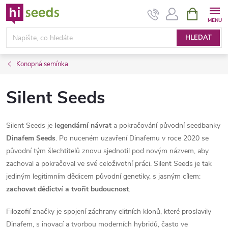
Přejít
NÁKUPNÍ
KOŠÍK
na
obsah
HLEDAT
Konopná semínka
Silent Seeds
Silent Seeds je
legendární návrat
a pokračování původní seedbanky
Dinafem Seeds
. Po nuceném uzavření Dinafemu v roce 2020 se
původní tým šlechtitelů znovu sjednotil pod novým názvem, aby
zachoval a pokračoval ve své celoživotní práci. Silent Seeds je tak
jediným legitimním dědicem původní genetiky, s jasným cílem:
zachovat dědictví a tvořit budoucnost
.
Filozofií značky je spojení záchrany elitních klonů, které proslavily
Dinafem, s inovací a tvorbou moderních hybridů, často ve