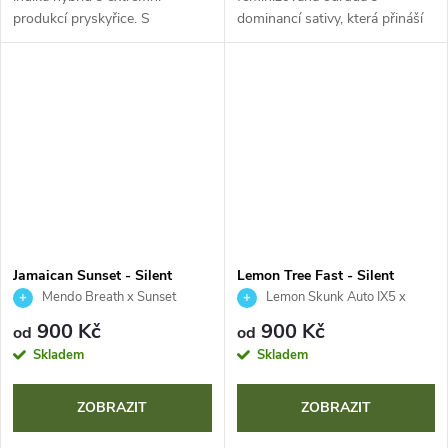
produkcí pryskyřice. S
dominancí sativy, která přináší
bleskovým květem 58–63 dní a
tropickou energii Jamajky.
XXL výnosy přináší masivní
Očekávejte vysoký obsah THC
sklizeň. Vyniká intenzivním a
(25-28 %), masivní výnosy a
pronikavým...
unikátní...
Jamaican Sunset - Silent
Lemon Tree Fast - Silent
Seeds
Seeds
Mendo Breath x Sunset
Lemon Skunk Auto IX5 x
Sherbet
Original Lemon Tree
900 Kč
900 Kč
od
od
Skladem
Skladem
ZOBRAZIT
ZOBRAZIT