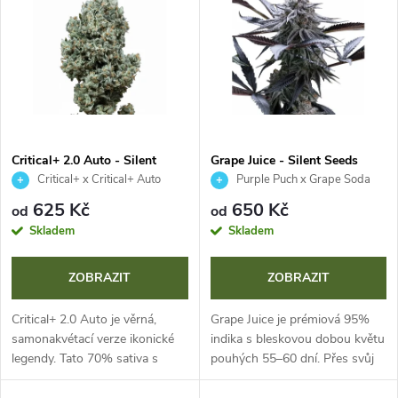
ý
Abecedně
e
p
n
i
í
s
p
Critical+ 2.0 Auto - Silent
Grape Juice - Silent Seeds
Seeds
Critical+ x Critical+ Auto
Purple Puch x Grape Soda
p
r
625 Kč
650 Kč
od
od
r
Skladem
Skladem
o
o
ZOBRAZIT
ZOBRAZIT
d
d
Critical+ 2.0 Auto je věrná,
Grape Juice je prémiová 95%
u
samonakvétací verze ikonické
indika s bleskovou dobou květu
legendy. Tato 70% sativa s
pouhých 55–60 dní. Přes svůj
u
cyklem 70–80 dní přináší XXL
kompaktní vzrůst nabízí XXL
k
sklizeň a neuvěřitelně intenzivní
sklizeň a jedinečný terpenový