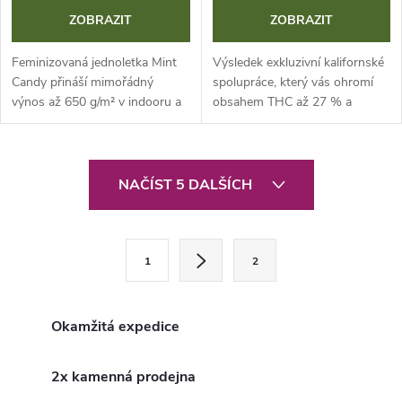
ZOBRAZIT
ZOBRAZIT
Feminizovaná jednoletka Mint
Výsledek exkluzivní kalifornské
Candy přináší mimořádný
spolupráce, který vás ohromí
výnos až 650 g/m² v indooru a
obsahem THC až 27 % a
podmanivý mátovo-sušenkový
gurmánským aroma. Tento
terpenový profil. Tato genetika
hybrid genetik Peach Ringz a
s vysokým obsahem THC (26-
Cheese Cake nabízí extrémní
O
29 %) a...
venkovní...
NAČÍST 5 DALŠÍCH
v
l
S
1
2
t
á
r
d
á
Okamžitá expedice
a
n
k
2x kamenná prodejna
c
o