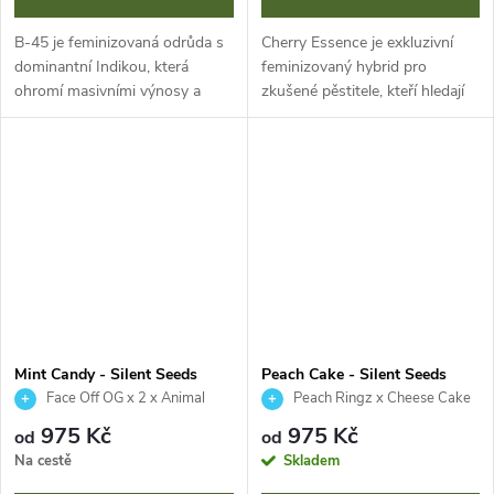
B-45 je feminizovaná odrůda s
Cherry Essence je exkluzivní
dominantní Indikou, která
feminizovaný hybrid pro
ohromí masivními výnosy a
zkušené pěstitele, kteří hledají
extrémně vysokým obsahem
jedinečnost a maximální kvalitu.
THC (30-32 %). Díky své
S obsahem THC až 30 % a
robustní struktuře a odolnosti
komplexním terpenovým
je ideální...
profilem...
Mint Candy - Silent Seeds
Peach Cake - Silent Seeds
Face Off OG x 2 x Animal
Peach Ringz x Cheese Cake
Face Mints
975 Kč
975 Kč
od
od
Na cestě
Skladem