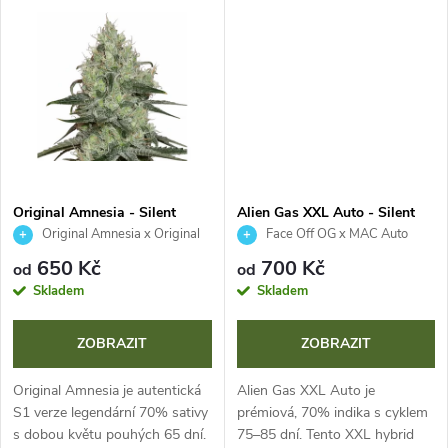
k
terpenový profil Skunku,...
profil připomínající luxusní...
t
t
ů
ů
Original Amnesia - Silent
Alien Gas XXL Auto - Silent
Seeds
Seeds
Original Amnesia x Original
Face Off OG x MAC Auto
Amnesia
650 Kč
700 Kč
od
od
Skladem
Skladem
ZOBRAZIT
ZOBRAZIT
Original Amnesia je autentická
Alien Gas XXL Auto je
S1 verze legendární 70% sativy
prémiová, 70% indika s cyklem
s dobou květu pouhých 65 dní.
75–85 dní. Tento XXL hybrid