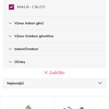
Nízký (0 - 1 %)
17
Výnos Indoor g/m2
Výnos Outdoor g/rostlina
Indoor/Outdoor
Účinky
Zrušit filtry
Ř
Nejlevnější
a
Nejdražší
V
Nejprodávanější
z