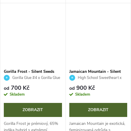
Přináší XXL výnosy až 1500 g
vznikl spojením elitních US
na rostlinu a ikonický terpenový
genetik Alien OG a Mendo
profil čerstvého...
Breath a přináší masivní sklizeň.
Vyniká...
Gorilla Frost - Silent Seeds
Jamaican Mountain - Silent
Seeds
Gorilla Glue #4 x Gorilla Glue
High School Sweetheart x
#5
Lemon Meringue
700 Kč
900 Kč
od
od
Skladem
Skladem
ZOBRAZIT
ZOBRAZIT
Gorilla Frost je prémiový, 65%
Jamaican Mountain je exotická,
indika hybrid s extrémní
feminizovaná odrůda s