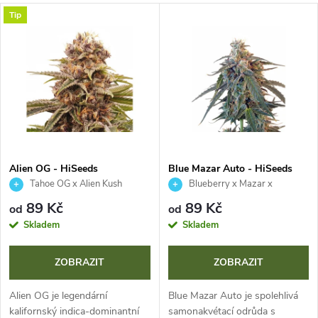
a
V
Tip
Nejprodávanější
z
ý
Abecedně
e
p
n
i
í
s
p
Alien OG - HiSeeds
Blue Mazar Auto - HiSeeds
Tahoe OG x Alien Kush
Blueberry x Mazar x
p
Ruderalis
r
89 Kč
89 Kč
od
od
r
Skladem
Skladem
o
o
ZOBRAZIT
ZOBRAZIT
d
d
Alien OG je legendární
Blue Mazar Auto je spolehlivá
kalifornský indica-dominantní
samonakvétací odrůda s