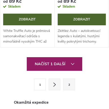
89 Kč
89 Kč
od
od
Skladem
Skladem
ZOBRAZIT
ZOBRAZIT
White Truffle Auto je prémiová
Zkittlez Auto – autokvetoucí
samonakvétací odrůda s
legenda s kulatými, hustými
mimořádně vysokým THC až
květy pokrytými trichomy.
26 % a rychlým cyklem 9-10
Intenzivně sladké ovocné
týdnů. Zaujme unikátním
aroma a chuť připomínající
gurmánským aromatem, které
směs lesních plodů, manga a
O
kombinuje zemité...
grapefruitu.
NAČÍST 1 DALŠÍ
v
l
S
1
2
t
á
r
d
á
Okamžitá expedice