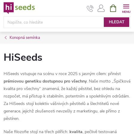
Přejít
NÁKUPNÍ
KOŠÍK
na
obsah
HLEDAT
Konopná semínka
HiSeeds
HiSeeds vstupuje na scénu v roce 2025 s jasným cílem: přinést
prémiovou genetiku dostupnou pro všechny
. Naše motto „Špičková
kvalita pro všechny“ znamená, že každý pěstitel, bez ohledu na
rozpočet, má přístup k stabilním, potentním a spolehlivým odrůdám.
Za HiSeeds stojí kolektiv vášnivých pěstitelů a šlechtitelů nové
generace, jejichž zkušenosti nevzešly z marketingu, ale přímo z
pěstíren.
Naše filozofie stojí na třech pilířích:
kvalita
, pečlivě testovaná