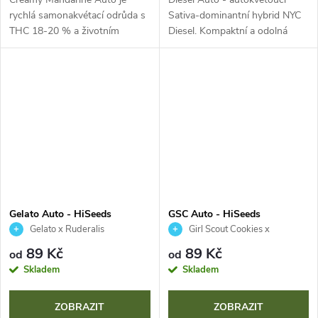
rychlá samonakvétací odrůda s
Sativa-dominantní hybrid NYC
THC 18-20 % a životním
Diesel. Kompaktní a odolná
cyklem pouhých 9 týdnů.
rostlina s hustými, třpytivými
Zaujme štědrými výnosy a
palicemi, ikonické dieselové
intenzivním, sladkým aroma
aroma s citrusovými podtóny
připomínajícím zralé...
a...
Gelato Auto - HiSeeds
GSC Auto - HiSeeds
Gelato x Ruderalis
Girl Scout Cookies x
Ruderalis
89 Kč
89 Kč
od
od
Skladem
Skladem
ZOBRAZIT
ZOBRAZIT