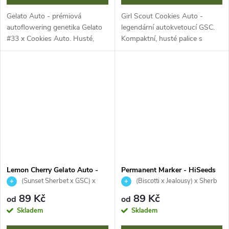
Gelato Auto - prémiová
Girl Scout Cookies Auto -
autoflowering genetika Gelato
legendární autokvetoucí GSC.
#33 x Cookies Auto. Husté,
Kompaktní, husté palice s
pryskyřičnaté palice s fialovými
fialovými a oranžovými odstíny.
odstíny a oranžovými pestíky.
Sladké, dezertní aroma
Komplexní sladké, krémové
čerstvých sušenek s mátou a
aroma s...
čokoládou....
Lemon Cherry Gelato Auto -
Permanent Marker - HiSeeds
HiSeeds
(Sunset Sherbet x GSC) x
(Biscotti x Jealousy) x Sherb
Ruderalis
B
89 Kč
89 Kč
od
od
Skladem
Skladem