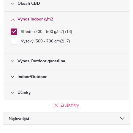
Obsah CBD
Výnos Indoor g/m2
Střední (300 - 500 g/m2)
13
Vysoký (500 - 700 g/m2)
7
Výnos Outdoor g/rostlina
Indoor/Outdoor
Účinky
Zrušit filtry
Ř
Nejlevnější
Nejdražší