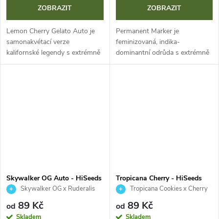
ZOBRAZIT
ZOBRAZIT
Lemon Cherry Gelato Auto je
Permanent Marker je
samonakvétací verze
feminizovaná, indika-
kalifornské legendy s extrémně
dominantní odrůda s extrémně
vysokým THC (až 28,5 %).
vysokým obsahem THC (až 30
Nabízí bleskový životní cyklus
%). Nabízí robustní růst, skvělé
8-10 týdnů, štědré výnosy a
výnosy a naprosto unikátní
komplexní...
terpenový profil,...
Skywalker OG Auto - HiSeeds
Tropicana Cherry - HiSeeds
Skywalker OG x Ruderalis
Tropicana Cookies x Cherry
Cookies
89 Kč
89 Kč
od
od
Skladem
Skladem