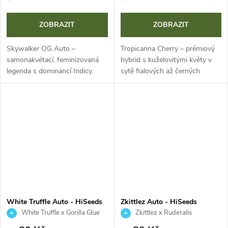
ZOBRAZIT
ZOBRAZIT
Skywalker OG Auto –
Tropicanna Cherry – prémiový
samonakvétací, feminizovaná
hybrid s kuželovitými květy v
legenda s dominancí Indicy.
sytě fialových až černých
Rychlý cyklus (70–75 dní),
odstínech a hustou vrstvou
kompaktní růst a vysoké
trichomů. Intenzivní
výnosy až 500 g/m². Intenzivní
sladkokyselá vůně třešní a
aroma borovice,...
citrusů s...
White Truffle Auto - HiSeeds
Zkittlez Auto - HiSeeds
White Truffle x Gorilla Glue
Zkittlez x Ruderalis
Auto