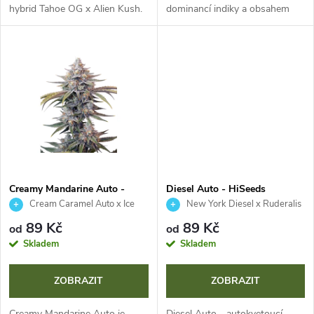
u
hybrid Tahoe OG x Alien Kush.
dominancí indiky a obsahem
u
Kompaktní, odolná rostlina s
THC až 23 %. Díky rychlému
k
hustými, pryskyřičnými
životnímu cyklu 9-10 týdnů a
k
palicemi. Zaujme zemitým a
kompaktní výšce nabízí masivní
t
borovicovým...
indoor...
t
ů
ů
Creamy Mandarine Auto -
Diesel Auto - HiSeeds
HiSeeds
Cream Caramel Auto x Ice
New York Diesel x Ruderalis
Cool
89 Kč
89 Kč
od
od
Skladem
Skladem
ZOBRAZIT
ZOBRAZIT
Creamy Mandarine Auto je
Diesel Auto - autokvetoucí