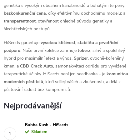
genetika s vysokým obsahem kanabinoidů a bohatými terpeny;
bezkonkurenční cena
, díky efektivnímu obchodnímu modelu; a
transparentnost
, otevřenost ohledně původu genetiky a
šlechtitelských postupů.
HiSeeds garantuje
vysokou klíčivost, stabilitu a prvotřídní
podporu
. Naše první kolekce zahrnuje
Jokerz
, silný a spolehlivý
hybrid pro maximální efekt a výnos,
Sprizer
, ovocně-kořeněný
kmen, a
CBD Crack Auto
, samonakvétací odrůdu pro vyvážené
terapeutické účinky. HiSeeds není jen seedbanka – je
komunitou
moderních pěstitelů
, kteří sdílejí vášeň a zkušenosti, a dělá z
pěstování radost bez kompromisů.
Nejprodávanější
Bubba Kush - HiSeeds
Skladem