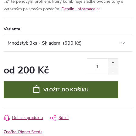
„Z“ terpenovým profilem, který kombinuje sladké ovocné tóny s
výrazným palivovým pozadím.
Detailní informace
Varianta
od
200 Kč
Měrná
cena:
VLOŽIT DO KOŠÍKU
Dotaz k produktu
Sdílet
Značka:
Ripper Seeds