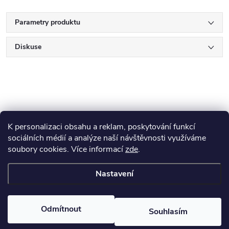
Parametry produktu
Diskuse
K personalizaci obsahu a reklam, poskytování funkcí
Z
sociálních médií a analýze naší návštěvnosti využíváme
soubory cookies. Více informací
zde
.
Blog
á
Nastavení
p
Copyright 2026
HiSeeds
. Všechna práva vyhrazena.
Upravit nastavení
cookies
a
Odmítnout
Souhlasím
Vytvořil Shoptet Premium