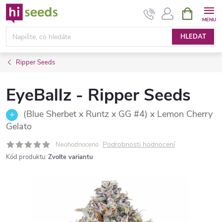
Přejít
NÁKUPNÍ
KOŠÍK
na
obsah
HLEDAT
Ripper Seeds
EyeBallz - Ripper Seeds
(Blue Sherbet x Runtz x GG #4) x Lemon Cherry
Gelato
Podrobnosti hodnocení
Neohodnoceno
Kód produktu:
Zvolte variantu