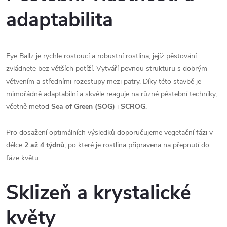
adaptabilita
Eye Ballz je rychle rostoucí a robustní rostlina, jejíž pěstování
zvládnete bez větších potíží. Vytváří pevnou strukturu s dobrým
větvením a středními rozestupy mezi patry. Díky této stavbě je
mimořádně adaptabilní a skvěle reaguje na různé pěstební techniky,
včetně metod
Sea of Green (SOG)
i
SCROG
.
Pro dosažení optimálních výsledků doporučujeme vegetační fázi v
délce
2 až 4 týdnů
, po které je rostlina připravena na přepnutí do
fáze květu.
Sklizeň a krystalické
květy