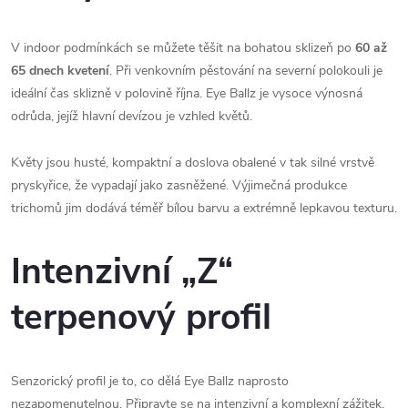
V indoor podmínkách se můžete těšit na bohatou sklizeň po
60 až
65 dnech kvetení
. Při venkovním pěstování na severní polokouli je
ideální čas sklizně v polovině října. Eye Ballz je vysoce výnosná
odrůda, jejíž hlavní devízou je vzhled květů.
Květy jsou husté, kompaktní a doslova obalené v tak silné vrstvě
pryskyřice, že vypadají jako zasněžené. Výjimečná produkce
trichomů jim dodává téměř bílou barvu a extrémně lepkavou texturu.
Intenzivní „Z“
terpenový profil
Senzorický profil je to, co dělá Eye Ballz naprosto
nezapomenutelnou. Připravte se na intenzivní a komplexní zážitek,