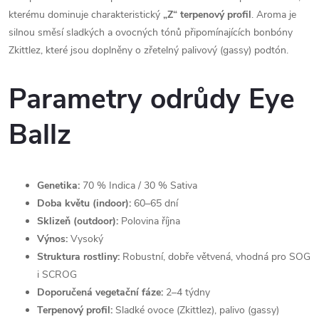
kterému dominuje charakteristický
„Z“ terpenový profil
. Aroma je
silnou směsí sladkých a ovocných tónů připomínajících bonbóny
Zkittlez, které jsou doplněny o zřetelný palivový (gassy) podtón.
Parametry odrůdy Eye
Ballz
Genetika:
70 % Indica / 30 % Sativa
Doba květu (indoor):
60–65 dní
Sklizeň (outdoor):
Polovina října
Výnos:
Vysoký
Struktura rostliny:
Robustní, dobře větvená, vhodná pro SOG
i SCROG
Doporučená vegetační fáze:
2–4 týdny
Terpenový profil:
Sladké ovoce (Zkittlez), palivo (gassy)