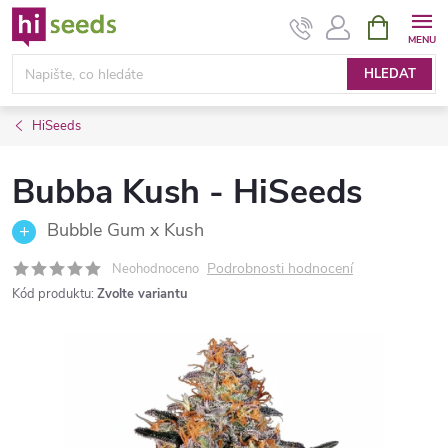
Přejít
NÁKUPNÍ
KOŠÍK
na
obsah
HLEDAT
HiSeeds
Bubba Kush - HiSeeds
Bubble Gum x Kush
Podrobnosti hodnocení
Neohodnoceno
Kód produktu:
Zvolte variantu