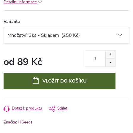
Detailní informace
Varianta
od
89 Kč
Měrná
cena:
VLOŽIT DO KOŠÍKU
Dotaz k produktu
Sdílet
Značka:
HiSeeds