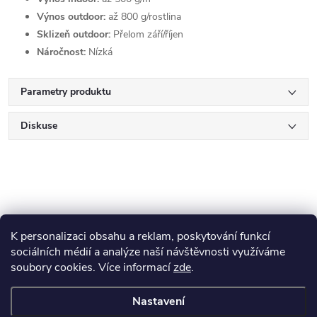
Výnos outdoor:
až 800 g/rostlina
Sklizeň outdoor:
Přelom září/říjen
Náročnost:
Nízká
Parametry produktu
Diskuse
K personalizaci obsahu a reklam, poskytování funkcí
Z
sociálních médií a analýze naší návštěvnosti využíváme
soubory cookies. Více informací
zde
.
Blog
á
Nastavení