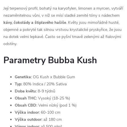
Její terpenový profil, bohatý na karyofylen, limonen a myrcen, vytváří
nezaměnitelnou vůni, v níž se mísí sladké zemité tóny s nádechem
kávy, čokolády a štiplavého hašiše
. Květy jsou mimořádně husté,
objemné a pokryté tak silnou vrstvou krystalické pryskyřice, že jsou
na dotek velmi lepkavé. Často se pyšní tmavě zelenými až fialovými
odstíny.
Parametry Bubba Kush
Genetika:
OG Kush x Bubble Gum
Typ:
80% Indica / 20% Sativa
Doba květu:
8-9 týdnů
Obsah THC:
Vysoký (18-25 %)
Obsah CBD:
Velmi nízký (pod 1 %)
Výška indoor:
60-100 cm
Výška outdoor:
až 180 cm
Výnos indoor:
až 500 g/m²