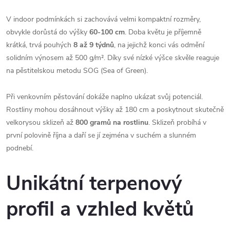
V indoor podmínkách si zachovává velmi kompaktní rozměry,
obvykle dorůstá do výšky
60-100 cm
. Doba květu je příjemně
krátká, trvá pouhých
8 až 9 týdnů
, na jejichž konci vás odmění
solidním výnosem až 500 g/m². Díky své nízké výšce skvěle reaguje
na pěstitelskou metodu SOG (Sea of Green).
Při venkovním pěstování dokáže naplno ukázat svůj potenciál.
Rostliny mohou dosáhnout výšky až 180 cm a poskytnout skutečně
velkorysou sklizeň až
800 gramů na rostlinu
. Sklizeň probíhá v
první polovině října a daří se jí zejména v suchém a slunném
podnebí.
Unikátní terpenový
profil a vzhled květů