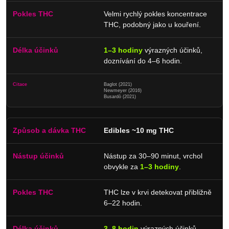
Velmi rychlý pokles koncentrace
THC, podobný jako u kouření.
1–3 hodiny
výrazných účinků,
doznívání do 4–6 hodin.
Baglot (2021)
Newmeyer (2016)
Busardò (2021)
Edibles ~10 mg THC
Nástup za 30–90 minut, vrchol
obvykle za
1–3 hodiny
.
THC lze v krvi detekovat přibližně
6–22 hodin.
3–8 hodin
výrazných účinků,