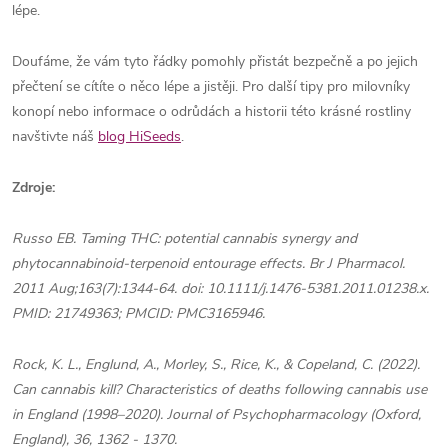
lépe.
Doufáme, že vám tyto řádky pomohly přistát bezpečně a po jejich
přečtení se cítíte o něco lépe a jistěji. Pro další tipy pro milovníky
konopí nebo informace o odrůdách a historii této krásné rostliny
navštivte náš
blog HiSeeds
.
Zdroje:
Russo EB. Taming THC: potential cannabis synergy and
phytocannabinoid-terpenoid entourage effects. Br J Pharmacol.
2011 Aug;163(7):1344-64. doi: 10.1111/j.1476-5381.2011.01238.x.
PMID: 21749363; PMCID: PMC3165946.
Rock, K. L., Englund, A., Morley, S., Rice, K., & Copeland, C. (2022).
Can cannabis kill? Characteristics of deaths following cannabis use
in England (1998–2020). Journal of Psychopharmacology (Oxford,
England), 36, 1362 - 1370.