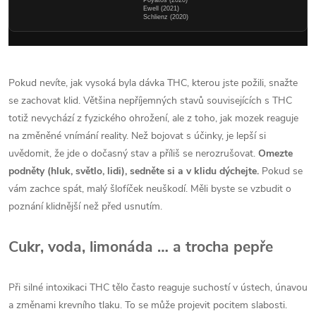
Poyatos (2020)
Ewell (2021)
Schlienz (2020)
Pokud nevíte, jak vysoká byla dávka THC, kterou jste požili, snažte
se zachovat klid. Většina nepříjemných stavů souvisejících s THC
totiž nevychází z fyzického ohrožení, ale z toho, jak mozek reaguje
na změněné vnímání reality. Než bojovat s účinky, je lepší si
uvědomit, že jde o dočasný stav a příliš se nerozrušovat.
Omezte
podněty (hluk, světlo, lidi), sedněte si a v klidu dýchejte.
Pokud se
vám zachce spát, malý šlofíček neuškodí. Měli byste se vzbudit o
poznání klidnější než před usnutím.
Cukr, voda, limonáda … a trocha pepře
Při silné intoxikaci THC tělo často reaguje suchostí v ústech, únavou
a změnami krevního tlaku. To se může projevit pocitem slabosti.