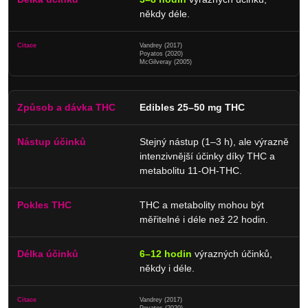
někdy déle.
Vandrey (2017)
Poyatos (2020)
McGilveray (2005)
Edibles 25–50 mg THC
Stejný nástup (1–3 h), ale výrazně
intenzivnější účinky díky THC a
metabolitu 11-OH-THC.
THC a metabolity mohou být
měřitelné i déle než 22 hodin.
6–12 hodin
výrazných účinků,
někdy i déle.
Vandrey (2017)