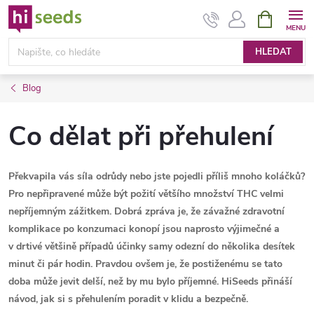
Přejít
NÁKUPNÍ
KOŠÍK
na
obsah
HLEDAT
Blog
Co dělat při přehulení
Překvapila vás síla odrůdy nebo jste pojedli příliš mnoho koláčků?
Pro nepřipravené může být požití většího množství THC velmi
nepříjemným zážitkem. Dobrá zpráva je, že závažné zdravotní
komplikace po konzumaci konopí jsou naprosto výjimečné a
v drtivé většině případů účinky samy odezní do několika desítek
minut či pár hodin. Pravdou ovšem je, že postiženému se tato
doba může jevit delší, než by mu bylo příjemné. HiSeeds přináší
návod, jak si s přehulením poradit v klidu a bezpečně.