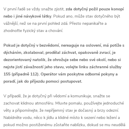
V první řadě se vždy snažte zjistit,
zda dotyčný požil pouze konopí
nebo i jiné návykové látky
. Pokud ano, může stav dotyčného být
vážnější, než se na první pohled zdá. Přesto nepanikařte a
zhodnoťte fyzický stav a chování.
Pokud je dotyčný v bezvědomí, nereaguje na oslovení, má potíže s
dýcháním, zkolaboval, prodělal záchvat, opakovaně zvrací, je
dezorientovaný natolik, že ohrožuje sebe nebo své okolí, nebo si
nejste jistí závažností jeho stavu, volejte linku záchranné služby
155 (případně 112). Operátor vám poskytne odborné pokyny a
poradí, jak do příjezdu pomoci postupovat.
V případě, že je dotyčný při vědomí a komunikuje, snažte se
zachovat klidnou atmosféru. Mluvte pomalu, používejte jednoduché
věty a připomínejte, že nepříjemný stav je dočasný a brzy odezní.
Nabídněte vodu, něco k jídlu a klidné místo k sezení nebo ležení a
pokud možno postiženému zůstaňte nablízku, dokud se mu neudělá