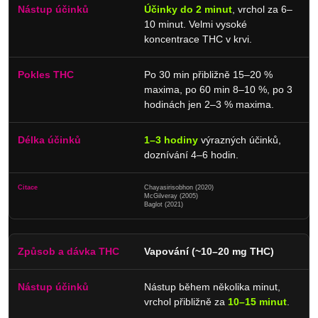
Účinky do 2 minut
, vrchol za 6–
10 minut. Velmi vysoké
koncentrace THC v krvi.
Po 30 min přibližně 15–20 %
maxima, po 60 min 8–10 %, po 3
hodinách jen 2–3 % maxima.
1–3 hodiny
výrazných účinků,
doznívání 4–6 hodin.
Chayasirisobhon (2020)
McGilveray (2005)
Baglot (2021)
Vapování (~10–20 mg THC)
Nástup během několika minut,
vrchol přibližně za
10–15 minut
.