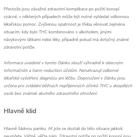
Přestože jsou závažné zdravotní komplikace po požití konopí
vzácné, v některých případech může být nutné vyhledat odbornou
lékařskou pomoc. Zvýšenou opatrnost je třeba věnovat zejména
situacím, kdy bylo THC kombinováno s alkoholem, jinými
návykovými látkami nebo léky, případně pokud má dotyčný známé
zdravotní potíže.
Informace uvedené v tomto článku slouží výhradně k obecným
informačním a harm-reduction účelům. Nenahrazují odborné
lékařské vyšetření, diagnózu ani léčbu. Doporučení v článku jsou
určena pro zvládání běžných nepříjemných účinků THC u dospělých
osob bez známek akutního zdravotního ohrožení.
Hlavně klid
Hlavně žádnou paniku. Ať jste se dostali do této situace jakkoli,
neumřete. Vážně, věřte nám. Zdravotní potíže po požití konopí jsou