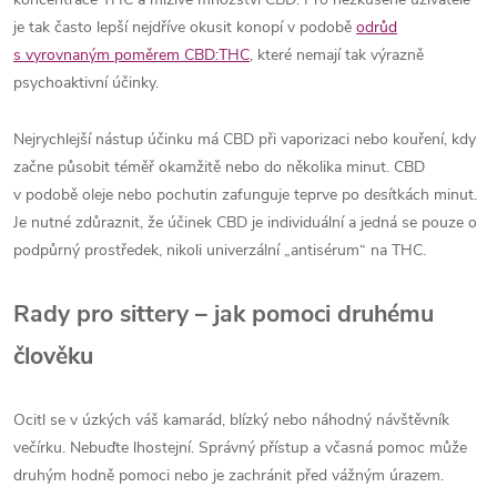
je tak často lepší nejdříve okusit konopí v podobě
odrůd
s vyrovnaným poměrem CBD:THC
, které nemají tak výrazně
psychoaktivní účinky.
Nejrychlejší nástup účinku má CBD při vaporizaci nebo kouření, kdy
začne působit téměř okamžitě nebo do několika minut. CBD
v podobě oleje nebo pochutin zafunguje teprve po desítkách minut.
Je nutné zdůraznit, že účinek CBD je individuální a jedná se pouze o
podpůrný prostředek, nikoli univerzální „antisérum“ na THC.
Rady pro sittery – jak pomoci druhému
člověku
Ocitl se v úzkých váš kamarád, blízký nebo náhodný návštěvník
večírku. Nebuďte lhostejní. Správný přístup a včasná pomoc může
druhým hodně pomoci nebo je zachránit před vážným úrazem.