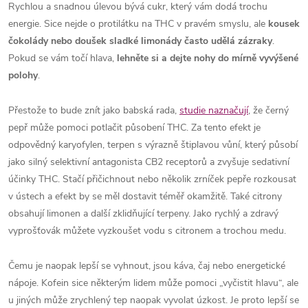
Rychlou a snadnou úlevou bývá cukr, který vám dodá trochu
energie. Sice nejde o protilátku na THC v pravém smyslu, ale
kousek
čokolády nebo doušek sladké limonády často udělá zázraky
.
Pokud se vám točí hlava,
lehněte si a dejte nohy do mírně vyvýšené
polohy
.
Přestože to bude znít jako babská rada,
studie naznačují
, že černý
pepř může pomoci potlačit působení THC. Za tento efekt je
odpovědný karyofylen, terpen s výrazně štiplavou vůní, který působí
jako silný selektivní antagonista CB2 receptorů a zvyšuje sedativní
účinky THC. Stačí přičichnout nebo několik zrníček pepře rozkousat
v ústech a efekt by se měl dostavit téměř okamžitě. Také citrony
obsahují limonen a další zklidňující terpeny. Jako rychlý a zdravý
vyprošťovák můžete vyzkoušet vodu s citronem a trochou medu.
Čemu je naopak lepší se vyhnout, jsou káva, čaj nebo energetické
nápoje. Kofein sice některým lidem může pomoci „vyčistit hlavu“, ale
u jiných může zrychlený tep naopak vyvolat úzkost. Je proto lepší se