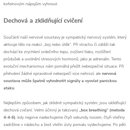
kofeinovým nápojům vyhnout.
Dechová a zklidňující cvičení
Součástí naší nervové soustavy je sympatický nervový systém, který
aktivuje tělo na reakci „boj nebo útěk“. Při strachu či zátěži tak
dochází ke zrychlení srdečního tepu, zvýšení tlaku, rozšíření
průdušek a uvolnění stresových hormonů, jako je adrenalin. Tento
evoluční mechanismus nám pomáhá přežít nebezpečné situace. Při
přehulení žádné opravdové nebezpečí sice nehrozí, ale
nervová
soustava může špatně vyhodnotit signály a vyvolat panickou
ataku
.
Nejlepším způsobem, jak zklidnit sympatický systém, jsou uklidňující
dechová cvičení. Velmi účinný je takzvaný
„box breathing“ (metoda
4-4-6)
, kdy nejprve nadechujeme čtyři sekundy nosem, čtyři vteřiny
zadržíme v nádechu a šest vteřin ústy pomalu vydechujeme. Po pěti