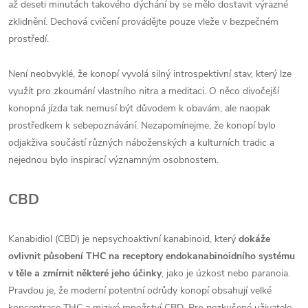
až deseti minutách takového dýchání by se mělo dostavit výrazné
zklidnění. Dechová cvičení provádějte pouze vleže v bezpečném
prostředí.
Není neobvyklé, že konopí vyvolá silný introspektivní stav, který lze
využít pro zkoumání vlastního nitra a meditaci. O něco divočejší
konopná jízda tak nemusí být důvodem k obavám, ale naopak
prostředkem k sebepoznávání. Nezapomínejme, že konopí bylo
odjakživa součástí různých náboženských a kulturních tradic a
nejednou bylo inspirací významným osobnostem.
CBD
Kanabidiol (CBD) je nepsychoaktivní kanabinoid, který
dokáže
ovlivnit působení THC na receptory endokanabinoidního systému
v těle a zmírnit některé jeho účinky
, jako je úzkost nebo paranoia.
Pravdou je, že moderní potentní odrůdy konopí obsahují velké
koncentrace THC a mizivé množství CBD. Pro nezkušené uživatele